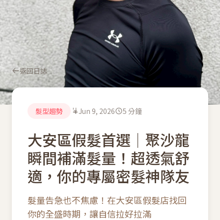
返回日誌
髮型趨勢
Jun 9, 2026
5 分鐘
大安區假髮首選｜聚沙龍
瞬間補滿髮量！超透氣舒
適，你的專屬密髮神隊友
髮量告急也不焦慮！在大安區假髮店找回
你的全盛時期，讓自信拉好拉滿