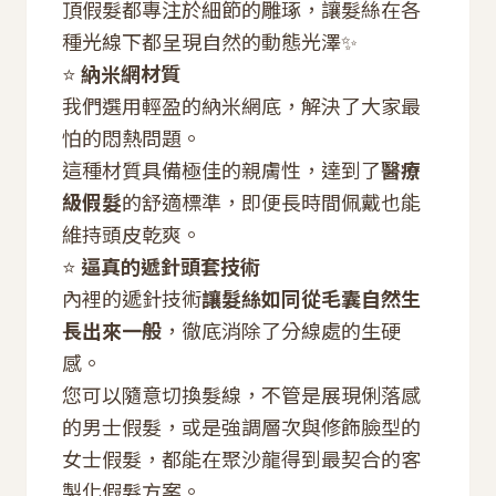
頂假髮都專注於細節的雕琢，讓髮絲在各
種光線下都呈現自然的動態光澤✨
⭐
納米網材質
我們選用輕盈的納米網底，解決了大家最
怕的悶熱問題。
這種材質具備極佳的親膚性，達到了
醫療
級假髮
的舒適標準，即便長時間佩戴也能
維持頭皮乾爽。
⭐
逼真的遞針頭套技術
內裡的遞針技術
讓髮絲如同從毛囊自然生
長出來一般
，徹底消除了分線處的生硬
感。
您可以隨意切換髮線，不管是展現俐落感
的男士假髮，或是強調層次與修飾臉型的
女士假髮，都能在聚沙龍得到最契合的客
製化假髮方案。