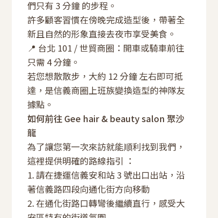
們只有 3 分鐘 的步程。
許多顧客習慣在傍晚完成造型後，帶著全
新且自然的形象直接去夜市享受美食。
📍 台北 101 / 世貿商圈：開車或騎車前往
只需 4 分鐘。
若您想散散步，大約 12 分鐘 左右即可抵
達，是信義商圈上班族變換造型的神隊友
據點。
如何前往 Gee hair & beauty salon 聚沙
龍
為了讓您第一次來訪就能順利找到我們，
這裡提供明確的路線指引 ：
1. 請在捷運信義安和站 3 號出口出站，沿
著信義路四段向通化街方向移動
2. 在通化街路口轉彎後繼續直行，感受大
安區特有的街道氛圍