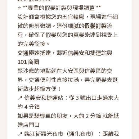
⭐ **專業的假髮訂製與現場調整 **
設計師會根據您的五官輪廓，現場進行細
微的修剪微調。這份細膩的
假髮訂製
流
程，確保了假髮與您的真髮能達到視覺上
的完美銜接。
交通極速抵達，鄰近信義安和捷運站與
101 商圈
聚沙龍的地點就在大安區與信義區的交
界，交通便利性直接拉滿，弄完頭髮去逛
街散步超級方便！
📍 信義安和捷運站：從 3 號出口走過來大
約 4 分鐘
如果是騎機車的朋友，大約 2 分鐘 就能抵
達店門口
📍 臨江街觀光夜市（通化夜市）：距離我