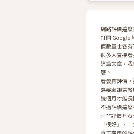
網路評價這麼
打開 Goog
價數量也各有
很多人直接看
這篇文章，我
麼。
看髮廊評價，
選髮廊跟選餐
幾個月才能長
不過評價這麼
✅ **評價有
「很好」、「
真正有用的評