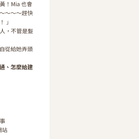
！Mia 也會
～～～～趕快
！ 」
的人，不管是髮
！自從給她弄頭
通、怎麼給建
事
方網站