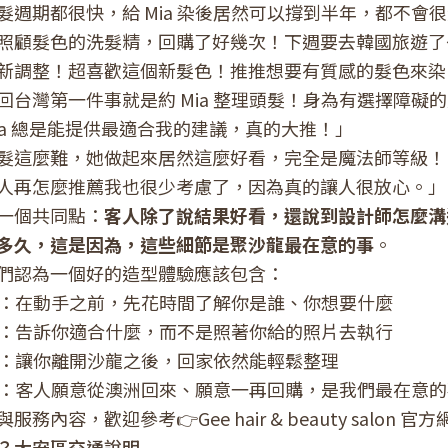
髮週期都很快，給 Mia 染後居然可以撐到半年，都不會很黃
照顧髮色的洗髮精，回購了好幾次！下週要去韓國旅遊了
新調整！超喜歡這個新髮色！推推想要有質感的髮色來染
洲回台灣第一件事就是約 Mia 整理頭髮！身為有選擇障礙
ia 總是能提供最適合我的建議，真的大推！」
漂髮這麼難，她做起來居然這麼好看，完全是魔法師等級
人再怎麼推薦我也很少考慮了，因為真的讓人很放心。」
一個共同點：
客人除了說結果好看，還說到設計師怎麼溝
多久，這是因為，這些細節是聚沙龍最在意的事
。
們認為一個好的造型體驗應該包含：
：在動手之前，先花時間了解你是誰、你想要什麼
：告訴你適合什麼，而不是照著你給的照片去執行
：讓你離開沙龍之後，回家依然能輕鬆整理
：客人願意從澳洲回來、願意一再回購，是我們最在意的
與服務內容，歡迎參考👉
Gee hair & beauty salon 官
？大安區交通說明