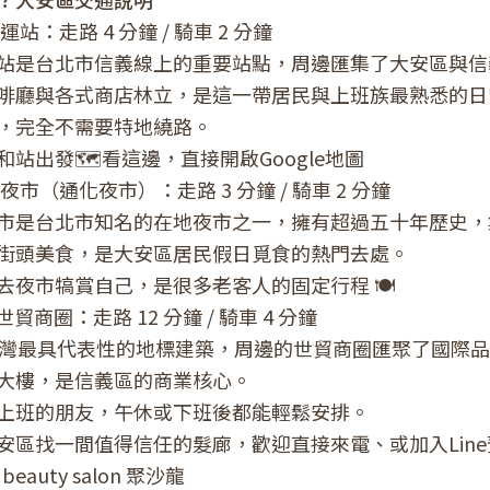
運站：走路 4 分鐘 / 騎車 2 分鐘
站是台北市信義線上的重要站點，周邊匯集了大安區與信
啡廳與各式商店林立，是這一帶居民與上班族最熟悉的日
，完全不需要特地繞路。
站出發🗺️
看這邊
，直接開啟Google地圖
夜市（通化夜市）：走路 3 分鐘 / 騎車 2 分鐘
市是台北市知名的在地夜市之一，擁有超過五十年歷史，
街頭美食，是大安區居民假日覓食的熱門去處。
去夜市犒賞自己，是很多老客人的固定行程 🍽️
 / 世貿商圈：走路 12 分鐘 / 騎車 4 分鐘
 是台灣最具代表性的地標建築，周邊的世貿商圈匯聚了國際
大樓，是信義區的商業核心。
上班的朋友，午休或下班後都能輕鬆安排。
區找一間值得信任的髮廊，歡迎直接來電、或加入Line預約(
 & beauty salon 聚沙龍