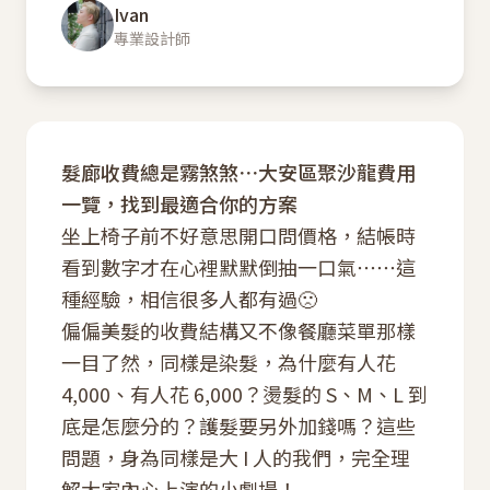
Ivan
專業設計師
髮廊收費總是霧煞煞⋯大安區聚沙龍費用
一覽，找到最適合你的方案
坐上椅子前不好意思開口問價格，結帳時
看到數字才在心裡默默倒抽一口氣⋯⋯這
種經驗，相信很多人都有過🙁
偏偏美髮的收費結構又不像餐廳菜單那樣
一目了然，同樣是染髮，為什麼有人花
4,000、有人花 6,000？燙髮的 S、M、L 到
底是怎麼分的？護髮要另外加錢嗎？這些
問題，身為同樣是大 I 人的我們，完全理
解大家內心上演的小劇場！