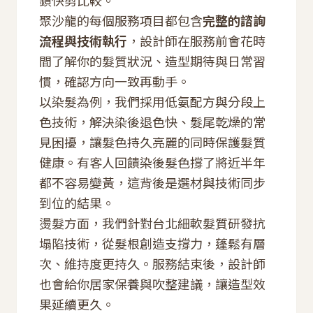
鎖快剪比較。
聚沙龍的每個服務項目都包含
完整的諮詢
流程與技術執行
，設計師在服務前會花時
間了解你的髮質狀況、造型期待與日常習
慣，確認方向一致再動手。
以染髮為例，我們採用低氨配方與分段上
色技術，解決染後退色快、髮尾乾燥的常
見困擾，讓髮色持久亮麗的同時保護髮質
健康。有客人回饋染後髮色撐了將近半年
都不容易變黃，這背後是選材與技術同步
到位的結果。
燙髮方面，我們針對台北細軟髮質研發抗
塌陷技術，從髮根創造支撐力，蓬鬆有層
次、維持度更持久。服務結束後，設計師
也會給你居家保養與吹整建議，讓造型效
果延續更久。