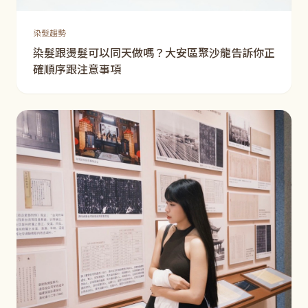
染髮趨勢
染髮跟燙髮可以同天做嗎？大安區聚沙龍告訴你正
確順序跟注意事項