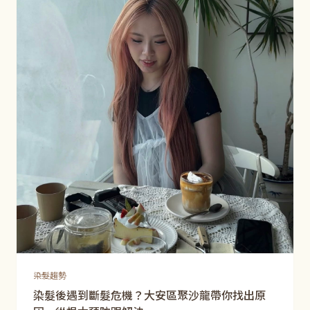
染髮趨勢
染髮後遇到斷髮危機？大安區聚沙龍帶你找出原